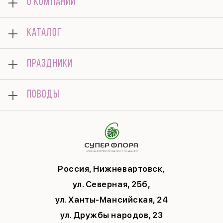
О КОМПАНИИ
О нас
КАТАЛОГ
Оплата
Отзывы
Букеты
Гарантии
ПРАЗДНИКИ
Розы
Доставка
Композиции
Корпоративным клиентам
8 марта
Комнатные
ПОВОДЫ
Вопросы и ответы
14 февраля
Подарки
Памятка по уходу
День Матери
Открытки
Контакты
Новый год
Цветы поштучно
Политика конфиденциальности
9 мая
Публичная оферта
Соглашение на рекламу
Россия, Нижневартовск,
ул. Северная, 25б,
ул. Ханты-Мансийская, 24
ул. Дружбы народов, 23