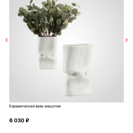
Керамическая ваза-мешочек
З
6 030 ₽
2