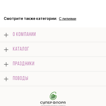
Смотрите также категории:
С лилиями
О КОМПАНИИ
О нас
КАТАЛОГ
Оплата
Отзывы
Букеты
Гарантии
ПРАЗДНИКИ
Розы
Доставка
Композиции
Корпоративным клиентам
8 марта
Комнатные
ПОВОДЫ
Вопросы и ответы
14 февраля
Подарки
Памятка по уходу
День Матери
Открытки
Контакты
Новый год
Цветы поштучно
Политика конфиденциальности
9 мая
Публичная оферта