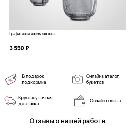
Графитовая овальная ваза
Л
3 550 ₽
5
В подарок
Онлайн каталог
подкормка
букетов
Круглосуточная
Онлайн оплата
доставка
Отзывы о нашей работе