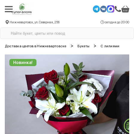
Нижневартовск, ул. Северная, 25б
сегодня до 20:00
>
>
Доставка цветов в Нижневартовске
Букеты
С лилиями
Новинка!