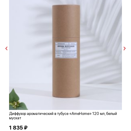
Диффузор ароматический в тубусе «AmeHome» 120 мл, белый
З
мускат
1 835 ₽
2