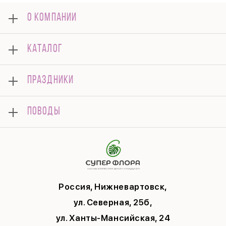
О КОМПАНИИ
О нас
КАТАЛОГ
Оплата
Отзывы
Букеты
Гарантии
ПРАЗДНИКИ
Розы
Доставка
Композиции
Корпоративным клиентам
8 марта
Комнатные
ПОВОДЫ
Вопросы и ответы
14 февраля
Подарки
Памятка по уходу
День Матери
Открытки
Контакты
Новый год
Цветы поштучно
Политика конфиденциальности
9 мая
Публичная оферта
Соглашение на рекламу
Россия, Нижневартовск,
ул. Северная, 25б,
ул. Ханты-Мансийская, 24