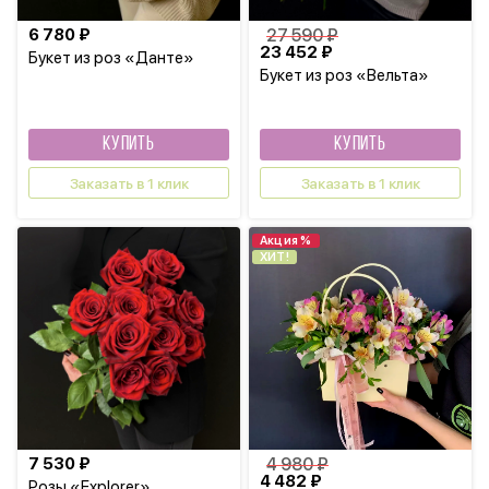
6 780 ₽
27 590 ₽
23 452 ₽
Букет из роз «Данте»
Букет из роз «Вельта»
КУПИТЬ
КУПИТЬ
Заказать в 1 клик
Заказать в 1 клик
Акция %
ХИТ!
7 530 ₽
4 980 ₽
4 482 ₽
Розы «Explorer»