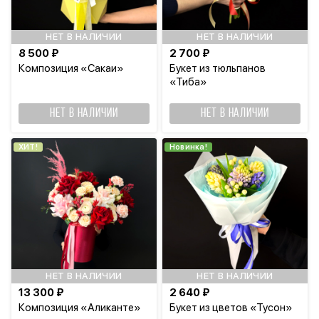
НЕТ В НАЛИЧИИ
НЕТ В НАЛИЧИИ
8 500 ₽
2 700 ₽
Композиция «Сакаи»
Букет из тюльпанов
«Тиба»
НЕТ В НАЛИЧИИ
НЕТ В НАЛИЧИИ
ХИТ!
Новинка!
НЕТ В НАЛИЧИИ
НЕТ В НАЛИЧИИ
13 300 ₽
2 640 ₽
Композиция «Аликанте»
Букет из цветов «Тусон»