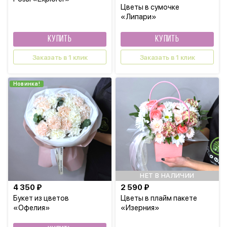
Цветы в сумочке
«Липари»
КУПИТЬ
КУПИТЬ
Заказать в 1 клик
Заказать в 1 клик
Новинка!
НЕТ В НАЛИЧИИ
4 350 ₽
2 590 ₽
Букет из цветов
Цветы в плайм пакете
«Офелия»
«Изерния»