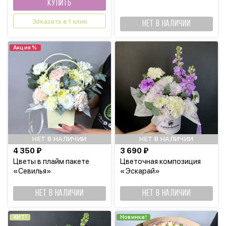
КУПИТЬ
Заказать в 1 клик
НЕТ В НАЛИЧИИ
Акция %
НЕТ В НАЛИЧИИ
НЕТ В НАЛИЧИИ
4 350 ₽
3 690 ₽
Цветы в плайм пакете
Цветочная композиция
«Севилья»
«Эскарай»
НЕТ В НАЛИЧИИ
НЕТ В НАЛИЧИИ
ХИТ!
Новинка!