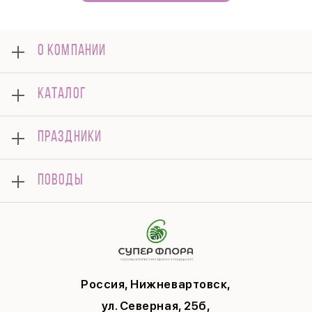
О КОМПАНИИ
О нас
КАТАЛОГ
Оплата
Отзывы
Букеты
Гарантии
ПРАЗДНИКИ
Розы
Доставка
Композиции
Корпоративным клиентам
8 марта
Комнатные
ПОВОДЫ
Вопросы и ответы
14 февраля
Подарки
Памятка по уходу
День Матери
Открытки
Контакты
Новый год
Цветы поштучно
Политика конфиденциальности
9 мая
Публичная оферта
Соглашение на рекламу
Россия, Нижневартовск,
ул. Северная, 25б,