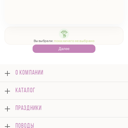
Вы выбрали:
пока ничего не выбрано
Далее
О КОМПАНИИ
О нас
КАТАЛОГ
Оплата
Отзывы
Букеты
Гарантии
ПРАЗДНИКИ
Розы
Доставка
Композиции
Корпоративным клиентам
8 марта
Комнатные
ПОВОДЫ
Вопросы и ответы
14 февраля