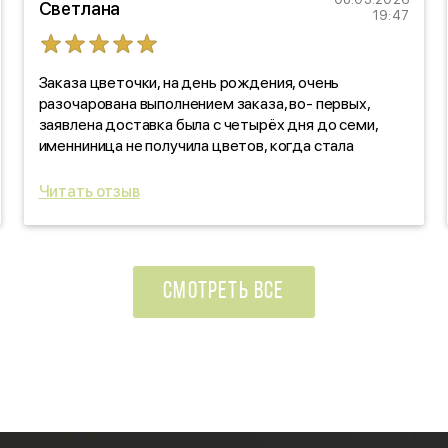
Светлана
19:47
Заказа цветочки, на день рождения, очень
разочарована выполнением заказа, во- первых,
заявлена доставка была с четырёх дня до семи,
именниница не получила цветов, когда стала
звонить, выяснять, оказалось, забыли! про заказ. Как
такое вообще возможно?!!! По качеству цветов,
Читать отзыв
отдельно скажу: черте что! Уверяли, что свежие
цветочки, на деле- не свежие, прдмороженные!
Ужас, в красивой обертке! Вы зачем так
поступаете?!!!
СМОТРЕТЬ ВСЕ