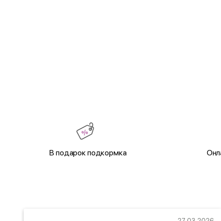
В подарок подкормка
Онл
22
27.03.2026