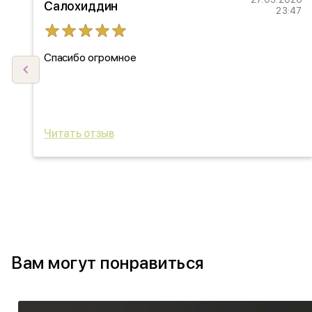
Салохиддин
27
23:47
Спасибо огромное
ыл
ь
Читать отзыв
Вам могут понравиться