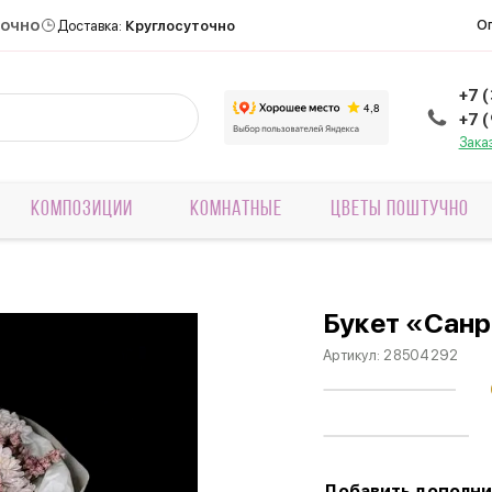
точно
О
Доставка:
Круглосуточно
+7 
+7 
Зака
КОМПОЗИЦИИ
КОМНАТНЫЕ
ЦВЕТЫ ПОШТУЧНО
Букет «Сан
Артикул:
28504292
Добавить дополни