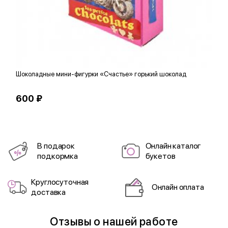
Шоколадные мини-фигурки «Счастье» горький шоколад
П
600 ₽
8
В подарок
Онлайн каталог
подкормка
букетов
Круглосуточная
Онлайн оплата
доставка
Отзывы о нашей работе