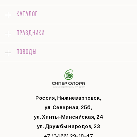
О нас
КАТАЛОГ
Оплата
Отзывы
Букеты
Гарантии
ПРАЗДНИКИ
Розы
Доставка
Композиции
Корпоративным клиентам
8 марта
Комнатные
ПОВОДЫ
Вопросы и ответы
14 февраля
Подарки
Памятка по уходу
День Матери
Открытки
Контакты
Новый год
Цветы поштучно
Политика конфиденциальности
9 мая
Публичная оферта
Соглашение на рекламу
Россия, Нижневартовск,
ул. Северная, 25б,
ул. Ханты-Мансийская, 24
ул. Дружбы народов, 23
+7 (3466) 29-18-47