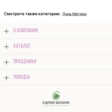
Смотрите также категории:
День Матери
О КОМПАНИИ
О нас
КАТАЛОГ
Оплата
Отзывы
Букеты
Гарантии
ПРАЗДНИКИ
Розы
Доставка
Композиции
Корпоративным клиентам
8 марта
Комнатные
ПОВОДЫ
Вопросы и ответы
14 февраля
Подарки
Памятка по уходу
День Матери
Открытки
Контакты
Новый год
Цветы поштучно
Политика конфиденциальности
9 мая
Публичная оферта
Соглашение на рекламу