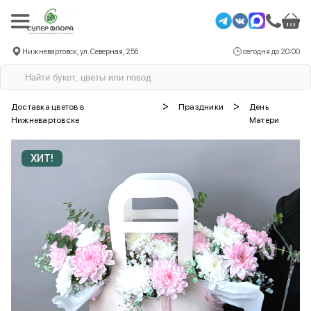
Нижневартовск, ул. Северная, 25б
сегодня до 20:00
>
>
Доставка цветов в
Праздники
День
Нижневартовске
Матери
ХИТ!