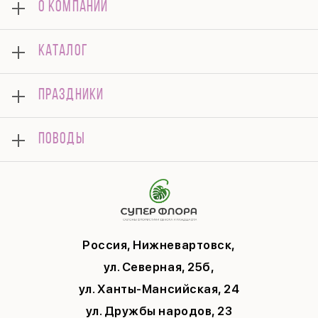
О КОМПАНИИ
О нас
КАТАЛОГ
Оплата
Отзывы
Букеты
Гарантии
ПРАЗДНИКИ
Розы
Доставка
Композиции
Корпоративным клиентам
8 марта
Комнатные
ПОВОДЫ
Вопросы и ответы
14 февраля
Подарки
Памятка по уходу
День Матери
Открытки
Контакты
Новый год
Цветы поштучно
Политика конфиденциальности
9 мая
Публичная оферта
Соглашение на рекламу
Россия, Нижневартовск,
ул. Северная, 25б,
ул. Ханты-Мансийская, 24
ул. Дружбы народов, 23