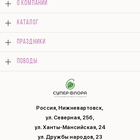
О КОМПАНИИ
О нас
КАТАЛОГ
Оплата
Отзывы
Букеты
Гарантии
ПРАЗДНИКИ
Розы
Доставка
Композиции
Корпоративным клиентам
8 марта
Комнатные
ПОВОДЫ
Вопросы и ответы
14 февраля
Подарки
Памятка по уходу
День Матери
Открытки
Контакты
Новый год
Цветы поштучно
Политика конфиденциальности
9 мая
Публичная оферта
Соглашение на рекламу
Россия, Нижневартовск,
ул. Северная, 25б,
ул. Ханты-Мансийская, 24
ул. Дружбы народов, 23