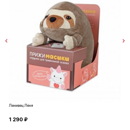
Ленивец Лёня
Е
1 290 ₽
1