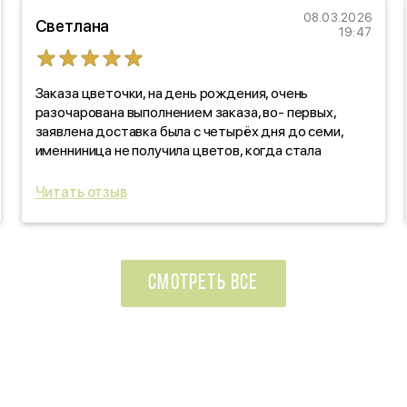
08.03.2026
Светлана
19:47
Заказа цветочки, на день рождения, очень
разочарована выполнением заказа, во- первых,
заявлена доставка была с четырёх дня до семи,
именниница не получила цветов, когда стала
звонить, выяснять, оказалось, забыли! про заказ. Как
такое вообще возможно?!!! По качеству цветов,
Читать отзыв
отдельно скажу: черте что! Уверяли, что свежие
цветочки, на деле- не свежие, прдмороженные!
Ужас, в красивой обертке! Вы зачем так
поступаете?!!!
СМОТРЕТЬ ВСЕ