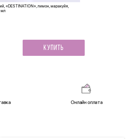
й, «DESTINATION», лимон, маракуйя,
Мишка Эрни
 мл
1 000 ₽
Купить
тавка
Онлайн оплата