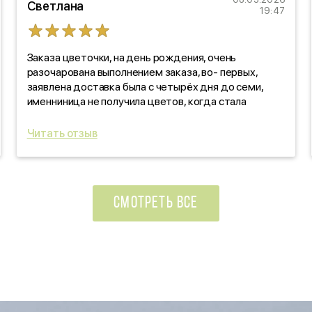
Светлана
19:47
Заказа цветочки, на день рождения, очень
разочарована выполнением заказа, во- первых,
заявлена доставка была с четырёх дня до семи,
именниница не получила цветов, когда стала
звонить, выяснять, оказалось, забыли! про заказ. Как
такое вообще возможно?!!! По качеству цветов,
Читать отзыв
отдельно скажу: черте что! Уверяли, что свежие
цветочки, на деле- не свежие, прдмороженные!
Ужас, в красивой обертке! Вы зачем так
поступаете?!!!
СМОТРЕТЬ ВСЕ