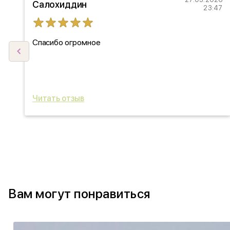
Салохиддин
27
23:47
Спасибо огромное
ыл
ь
Читать отзыв
Вам могут понравиться