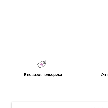
В подарок подкормка
Онл
22
27.03.2026