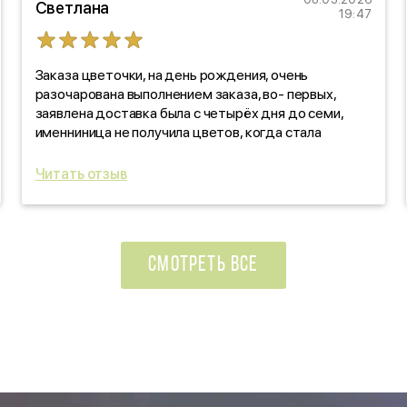
Светлана
19:47
Заказа цветочки, на день рождения, очень
разочарована выполнением заказа, во- первых,
заявлена доставка была с четырёх дня до семи,
именниница не получила цветов, когда стала
звонить, выяснять, оказалось, забыли! про заказ. Как
такое вообще возможно?!!! По качеству цветов,
Читать отзыв
отдельно скажу: черте что! Уверяли, что свежие
цветочки, на деле- не свежие, прдмороженные!
Ужас, в красивой обертке! Вы зачем так
поступаете?!!!
СМОТРЕТЬ ВСЕ