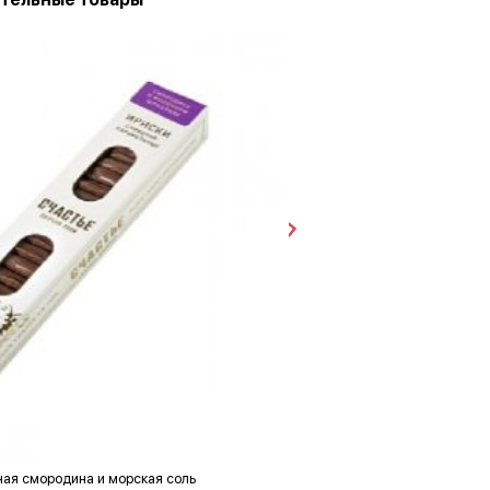
ная смородина и морская соль
Медвежонок Флафи 70