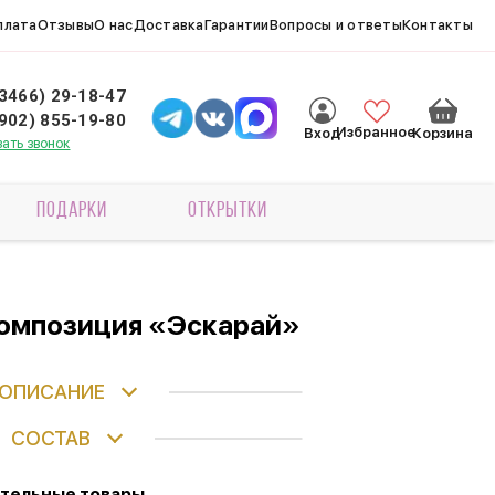
плата
Отзывы
О нас
Доставка
Гарантии
Вопросы и ответы
Контакты
(3466) 29-18-47
(902) 855-19-80
Избранное
Вход
Корзина
зать звонок
ПОДАРКИ
ОТКРЫТКИ
композиция «Эскарай»
ОПИСАНИЕ
СОСТАВ
тельные товары