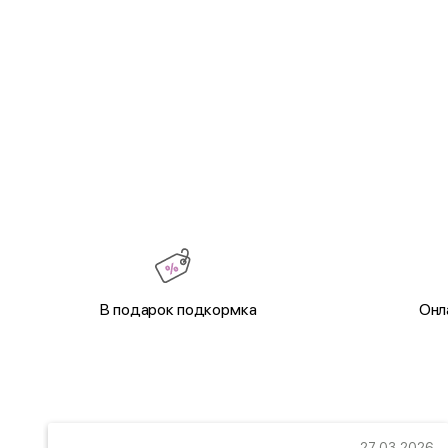
В подарок подкормка
Онл
22
27.03.2026