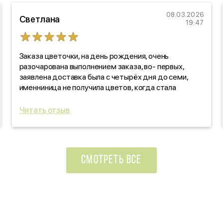
08.03.2026
Светлана
19:47
Заказа цветочки, на день рождения, очень
разочарована выполнением заказа, во- первых,
заявлена доставка была с четырёх дня до семи,
именниница не получила цветов, когда стала
звонить, выяснять, оказалось, забыли! про заказ. Как
такое вообще возможно?!!! По качеству цветов,
Читать отзыв
отдельно скажу: черте что! Уверяли, что свежие
цветочки, на деле- не свежие, прдмороженные!
Ужас, в красивой обертке! Вы зачем так
поступаете?!!!
СМОТРЕТЬ ВСЕ