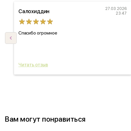
22
27.03.2026
Салохиддин
27
23:47
Спасибо огромное
ыл
ь
Читать отзыв
Вам могут понравиться