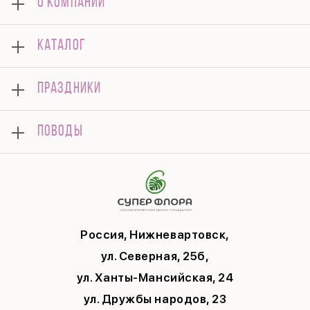
О КОМПАНИИ
О нас
КАТАЛОГ
Оплата
Отзывы
Букеты
Гарантии
ПРАЗДНИКИ
Розы
Доставка
Композиции
Корпоративным клиентам
8 марта
Комнатные
ПОВОДЫ
Вопросы и ответы
14 февраля
Подарки
Памятка по уходу
День Матери
Открытки
Контакты
Новый год
Цветы поштучно
Политика конфиденциальности
9 мая
Публичная оферта
Соглашение на рекламу
Россия, Нижневартовск,
ул. Северная, 25б,
ул. Ханты-Мансийская, 24
ул. Дружбы народов, 23