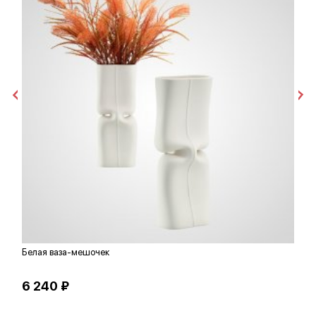
Белая ваза-мешочек
К
6 240 ₽
6