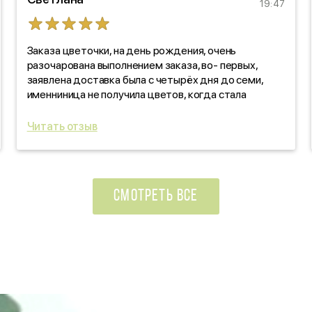
19:47
Заказа цветочки, на день рождения, очень
разочарована выполнением заказа, во- первых,
заявлена доставка была с четырёх дня до семи,
именниница не получила цветов, когда стала
звонить, выяснять, оказалось, забыли! про заказ. Как
такое вообще возможно?!!! По качеству цветов,
Читать отзыв
отдельно скажу: черте что! Уверяли, что свежие
цветочки, на деле- не свежие, прдмороженные!
Ужас, в красивой обертке! Вы зачем так
поступаете?!!!
СМОТРЕТЬ ВСЕ