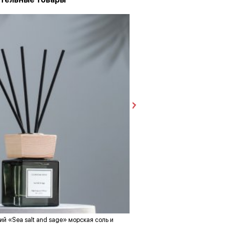
й «Sea salt and sage» морская соль и
Графитовая овальная ваза