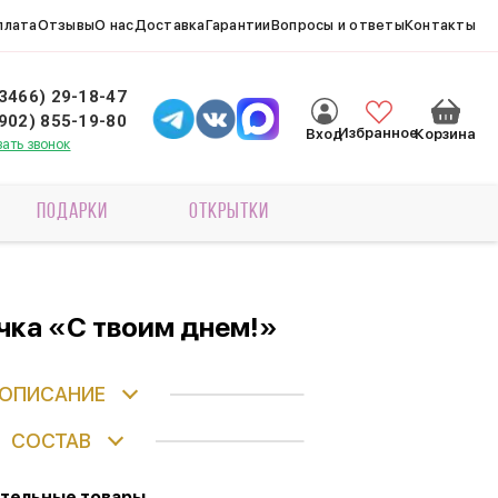
плата
Отзывы
О нас
Доставка
Гарантии
Вопросы и ответы
Контакты
(3466) 29-18-47
(902) 855-19-80
Избранное
Вход
Корзина
зать звонок
ПОДАРКИ
ОТКРЫТКИ
ка «С твоим днем!»
ОПИСАНИЕ
СОСТАВ
тельные товары