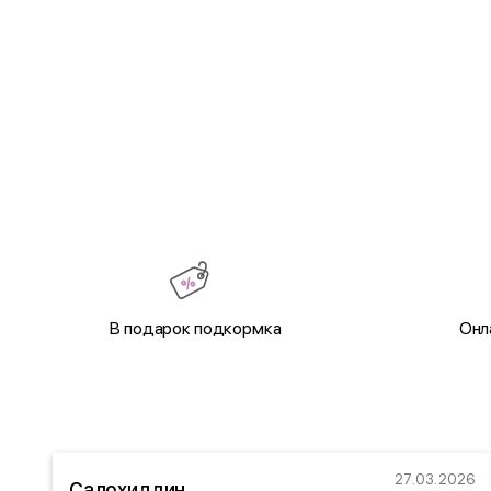
В подарок подкормка
Онл
22
27.03.2026
Салохиддин