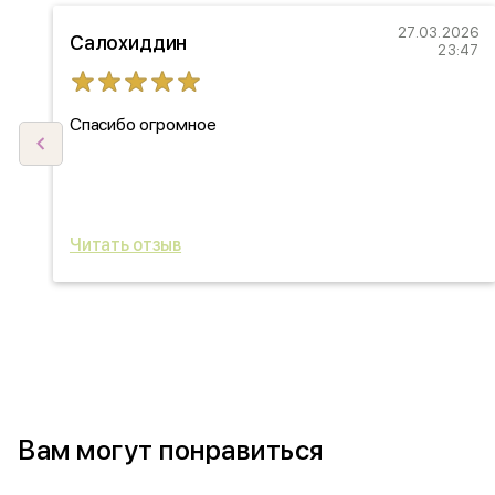
22
27.03.2026
Салохиддин
27
23:47
Спасибо огромное
ыл
ь
Читать отзыв
Вам могут понравиться