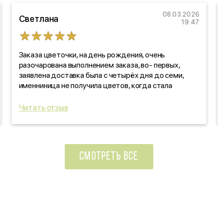
08.03.2026
Светлана
19:47
Заказа цветочки, на день рождения, очень
разочарована выполнением заказа, во- первых,
заявлена доставка была с четырёх дня до семи,
именниница не получила цветов, когда стала
звонить, выяснять, оказалось, забыли! про заказ. Как
такое вообще возможно?!!! По качеству цветов,
Читать отзыв
отдельно скажу: черте что! Уверяли, что свежие
цветочки, на деле- не свежие, прдмороженные!
Ужас, в красивой обертке! Вы зачем так
поступаете?!!!
СМОТРЕТЬ ВСЕ