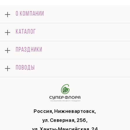
О КОМПАНИИ
О нас
КАТАЛОГ
Оплата
Отзывы
Букеты
Гарантии
ПРАЗДНИКИ
Розы
Доставка
Композиции
Корпоративным клиентам
8 марта
Комнатные
ПОВОДЫ
Вопросы и ответы
14 февраля
Подарки
Памятка по уходу
День Матери
Открытки
Контакты
Новый год
Цветы поштучно
Политика конфиденциальности
9 мая
Публичная оферта
Соглашение на рекламу
Россия, Нижневартовск,
ул. Северная, 25б,
ул. Ханты-Мансийская, 24