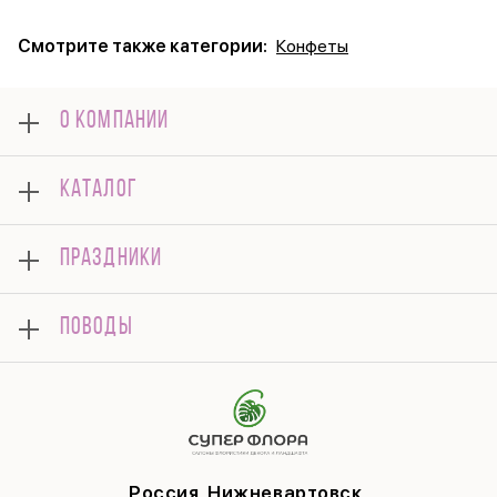
Смотрите также категории:
Конфеты
О КОМПАНИИ
О нас
КАТАЛОГ
Оплата
Отзывы
Букеты
Гарантии
ПРАЗДНИКИ
Розы
Доставка
Композиции
Корпоративным клиентам
8 марта
Комнатные
ПОВОДЫ
Вопросы и ответы
14 февраля
Подарки
Памятка по уходу
День Матери
Открытки
Контакты
Новый год
Цветы поштучно
Политика конфиденциальности
9 мая
Публичная оферта
Соглашение на рекламу
Россия, Нижневартовск,