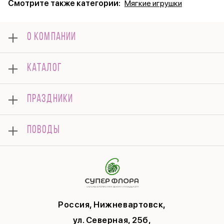
Смотрите также категории:
Мягкие игрушки
О КОМПАНИИ
О нас
КАТАЛОГ
Оплата
Отзывы
Букеты
Гарантии
ПРАЗДНИКИ
Розы
Доставка
Композиции
Корпоративным клиентам
8 марта
Комнатные
ПОВОДЫ
Вопросы и ответы
14 февраля
Подарки
Памятка по уходу
День Матери
Открытки
Контакты
Новый год
Цветы поштучно
Политика конфиденциальности
9 мая
Публичная оферта
Соглашение на рекламу
Россия, Нижневартовск,
ул. Северная, 25б,