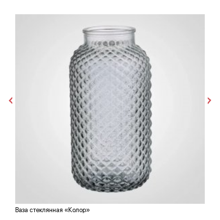
Ваза стеклянная «Колор»
М