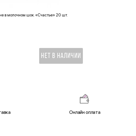
е в молочном шок. «Счастье» 20 шт.
Диффузор ароматический в 
мускат
1 835 ₽
НЕТ В НАЛИЧИИ
тавка
Онлайн оплата