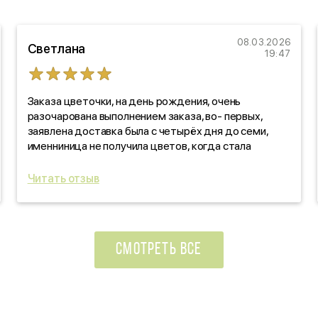
08.03.2026
Светлана
19:47
Заказа цветочки, на день рождения, очень
разочарована выполнением заказа, во- первых,
заявлена доставка была с четырёх дня до семи,
именниница не получила цветов, когда стала
звонить, выяснять, оказалось, забыли! про заказ. Как
такое вообще возможно?!!! По качеству цветов,
Читать отзыв
отдельно скажу: черте что! Уверяли, что свежие
цветочки, на деле- не свежие, прдмороженные!
Ужас, в красивой обертке! Вы зачем так
поступаете?!!!
СМОТРЕТЬ ВСЕ