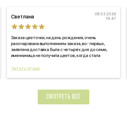
08.03.2026
Светлана
19:47
Заказа цветочки, на день рождения, очень
разочарована выполнением заказа, во- первых,
заявлена доставка была с четырёх дня до семи,
именниница не получила цветов, когда стала
звонить, выяснять, оказалось, забыли! про заказ. Как
такое вообще возможно?!!! По качеству цветов,
Читать отзыв
отдельно скажу: черте что! Уверяли, что свежие
цветочки, на деле- не свежие, прдмороженные!
Ужас, в красивой обертке! Вы зачем так
поступаете?!!!
СМОТРЕТЬ ВСЕ