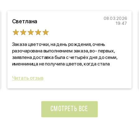
08.03.2026
Светлана
19:47
Заказа цветочки, на день рождения, очень
разочарована выполнением заказа, во- первых,
заявлена доставка была с четырёх дня до семи,
именниница не получила цветов, когда стала
звонить, выяснять, оказалось, забыли! про заказ. Как
такое вообще возможно?!!! По качеству цветов,
Читать отзыв
отдельно скажу: черте что! Уверяли, что свежие
цветочки, на деле- не свежие, прдмороженные!
Ужас, в красивой обертке! Вы зачем так
поступаете?!!!
СМОТРЕТЬ ВСЕ