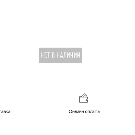
Зайка Лин в платье с пайетк
1 650 ₽
НЕТ В НАЛИЧИИ
тавка
Онлайн оплата