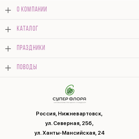
О КОМПАНИИ
О нас
КАТАЛОГ
Оплата
Отзывы
Букеты
Гарантии
ПРАЗДНИКИ
Розы
Доставка
Композиции
Корпоративным клиентам
8 марта
Комнатные
ПОВОДЫ
Вопросы и ответы
14 февраля
Подарки
Памятка по уходу
День Матери
Открытки
Контакты
Новый год
Цветы поштучно
Политика конфиденциальности
9 мая
Публичная оферта
Соглашение на рекламу
Россия, Нижневартовск,
ул. Северная, 25б,
ул. Ханты-Мансийская, 24