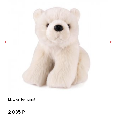
Мишка Полярный
Л
2 035 ₽
5