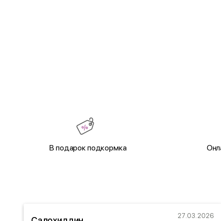
В подарок подкормка
Онл
22
27.03.2026
Салохиддин