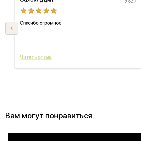
27
23:47
Спасибо огромное
ыл
ь
Читать отзыв
Вам могут понравиться