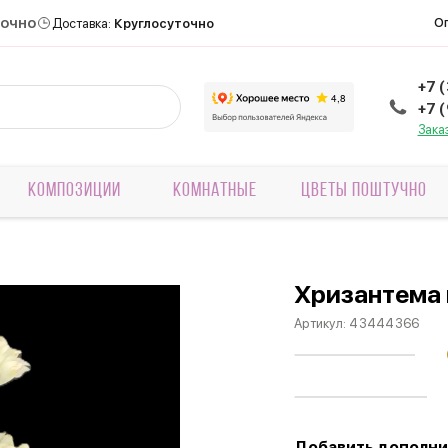
точно
О
Доставка:
Круглосуточно
+7 
+7 
Зака
КОМПОЗИЦИИ
КОМНАТНЫЕ
ЦВЕТЫ ПОШТУЧНО
Хризантема 
Артикул:
43444366
Добавить дополни