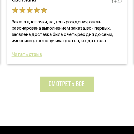
19:47
Заказа цветочки, на день рождения, очень
разочарована выполнением заказа, во- первых,
заявлена доставка была с четырёх дня до семи,
именниница не получила цветов, когда стала
звонить, выяснять, оказалось, забыли! про заказ. Как
такое вообще возможно?!!! По качеству цветов,
Читать отзыв
отдельно скажу: черте что! Уверяли, что свежие
цветочки, на деле- не свежие, прдмороженные!
Ужас, в красивой обертке! Вы зачем так
поступаете?!!!
СМОТРЕТЬ ВСЕ