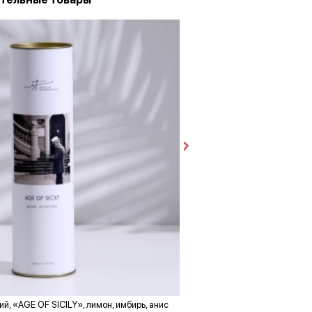
й, «AGE OF SICILY», лимон, имбирь, анис
Шоколадные мини-фигурки 