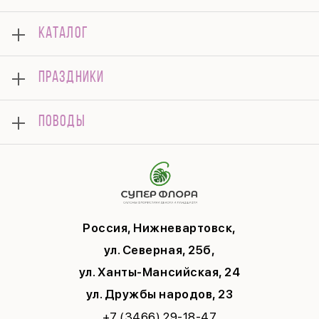
О нас
КАТАЛОГ
Оплата
Отзывы
Букеты
Гарантии
ПРАЗДНИКИ
Розы
Доставка
Композиции
Корпоративным клиентам
8 марта
Комнатные
ПОВОДЫ
Вопросы и ответы
14 февраля
Подарки
Памятка по уходу
День Матери
Открытки
Контакты
Новый год
Цветы поштучно
Политика конфиденциальности
9 мая
Публичная оферта
Соглашение на рекламу
Россия, Нижневартовск,
ул. Северная, 25б,
ул. Ханты-Мансийская, 24
ул. Дружбы народов, 23
+7 (3466) 29-18-47