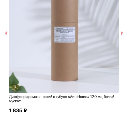
Диффузор ароматический в тубусе «AmeHome» 120 мл, белый
К
мускат
1 835 ₽
3