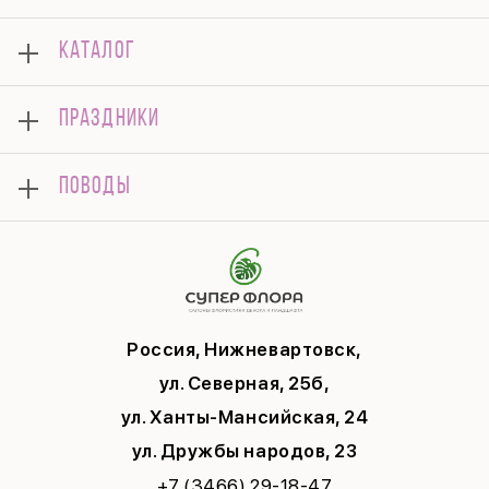
О нас
КАТАЛОГ
Оплата
Отзывы
Букеты
Гарантии
ПРАЗДНИКИ
Розы
Доставка
Композиции
Корпоративным клиентам
8 марта
Комнатные
ПОВОДЫ
Вопросы и ответы
14 февраля
Подарки
Памятка по уходу
День Матери
Открытки
Контакты
Новый год
Цветы поштучно
Политика конфиденциальности
9 мая
Публичная оферта
Соглашение на рекламу
Россия, Нижневартовск,
ул. Северная, 25б,
ул. Ханты-Мансийская, 24
ул. Дружбы народов, 23
+7 (3466) 29-18-47