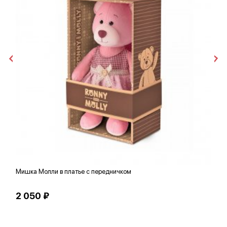
Мишка Молли в платье с передничком
М
2 050 ₽
1