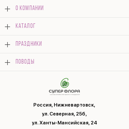
О КОМПАНИИ
О нас
КАТАЛОГ
Оплата
Отзывы
Букеты
Гарантии
ПРАЗДНИКИ
Розы
Доставка
Композиции
Корпоративным клиентам
8 марта
Комнатные
ПОВОДЫ
Вопросы и ответы
14 февраля
Подарки
Памятка по уходу
День Матери
Открытки
Контакты
Новый год
Цветы поштучно
Политика конфиденциальности
9 мая
Публичная оферта
Соглашение на рекламу
Россия, Нижневартовск,
ул. Северная, 25б,
ул. Ханты-Мансийская, 24