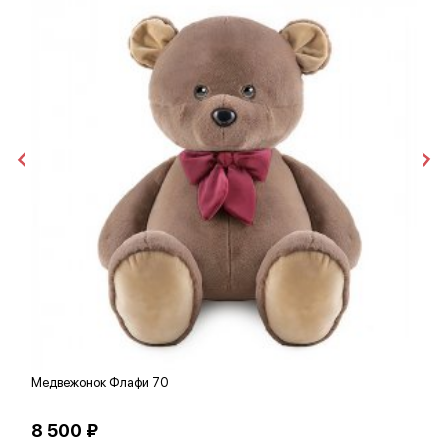
Медвежонок Флафи 70
З
8 500 ₽
2