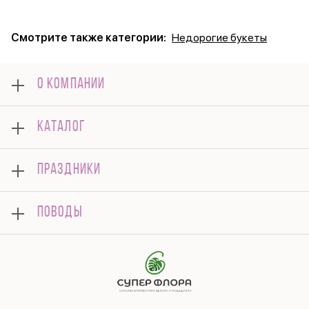
Смотрите также категории:
Недорогие букеты
О КОМПАНИИ
О нас
КАТАЛОГ
Оплата
Отзывы
Букеты
Гарантии
ПРАЗДНИКИ
Розы
Доставка
Композиции
Корпоративным клиентам
8 марта
Комнатные
ПОВОДЫ
Вопросы и ответы
14 февраля
Подарки
Памятка по уходу
День Матери
Открытки
Контакты
Новый год
Цветы поштучно
Политика конфиденциальности
9 мая
Публичная оферта
Соглашение на рекламу