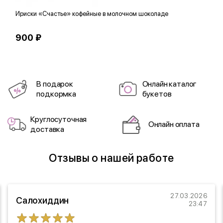
Ириски «Счастье» кофейные в молочном шоколаде
Д
м
900 ₽
1
В подарок
Онлайн каталог
подкормка
букетов
Круглосуточная
Онлайн оплата
доставка
Отзывы о нашей работе
27.03.2026
Салохиддин
23:47